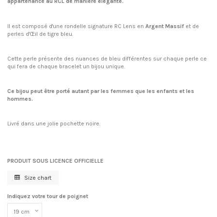
appartenance au RCL de manière élégante.
Il est composé d'une rondelle signature RC Lens en
Argent Massif
et de
perles d'Œil de tigre bleu.
Cette perle présente des nuances de bleu différentes sur chaque perle ce
qui fera de chaque bracelet un bijou unique.
Ce bijou peut être porté autant par les femmes que les enfants et les
hommes.
Livré dans une jolie pochette noire.
PRODUIT SOUS LICENCE OFFICIELLE
Size chart
Indiquez votre tour de poignet