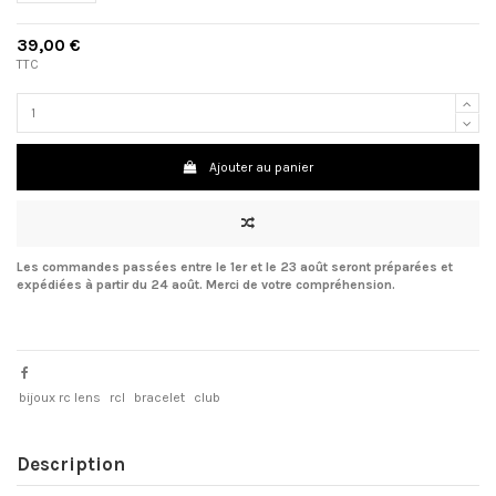
39,00 €
TTC
Ajouter au panier
Les commandes passées entre le 1er et le 23 août seront préparées et
expédiées à partir du 24 août. Merci de votre compréhension.
bijoux rc lens
rcl
bracelet
club
Description