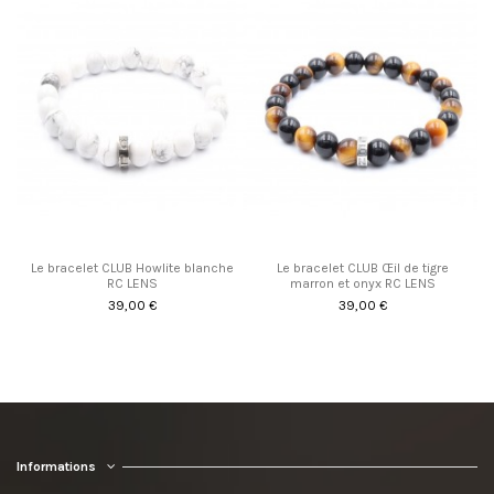
Le bracelet CLUB Howlite blanche
Le bracelet CLUB Œil de tigre
RC LENS
marron et onyx RC LENS
39,00 €
39,00 €
Informations