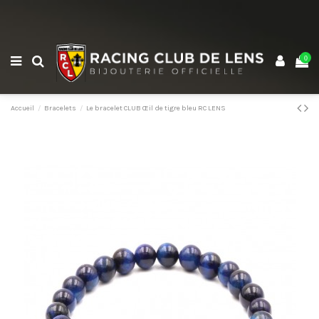
0
Accueil
Bracelets
Le bracelet CLUB Œil de tigre bleu RC LENS