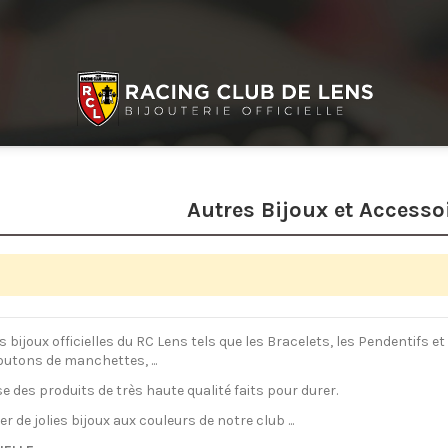
Autres Bijoux et Accesso
oux officielles du RC Lens tels que les Bracelets, les Pendentifs et l
outons de manchettes, ...
 des produits de très haute qualité faits pour durer.
er de jolies bijoux aux couleurs de notre club ...