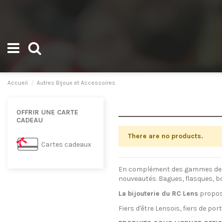
Accueil
Autres Bijoux et Accessoires
OFFRIR UNE CARTE
CADEAU
There are no products.
Cartes cadeaux
En complément des gammes des bij
nouveautés. Bagues, flasques, b
La bijouterie du RC Lens
propose
Fiers d'être Lensois, fiers de port