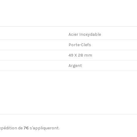
Acier Inoxydable
Porte-Clefs
49 X 28 mm
Argent
r
expédition de
7€
s'appliqueront.