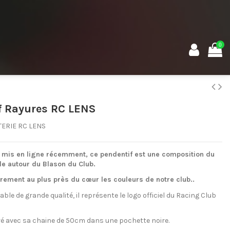
0
f Rayures RC LENS
TERIE RC LENS
 mis en ligne récemment, ce pendentif est une composition du
le autour du Blason du Club.
èrement au plus près du cœur les couleurs de notre club..
able de grande qualité, il représente le logo officiel du Racing Club
ivré avec sa chaine de 50cm dans une pochette noire.