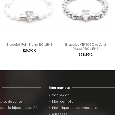
Bracelet FAN Blanc RC LENS
Bracelet VIP 100% Argent
Massif RC LENS
129,00 €
628,95 €
s
Mon compte
s
Connexion
ales de vente
Mon compte
 de la bijouterie du RC
Historique des commandes
Adresses