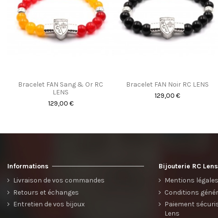
Bracelet FAN Sang & Or RC
Bracelet FAN Noir RC LENS
LENS
129,00 €
129,00 €
Informations
Bijouterie RC Len
Livraison de vos commandes
Mentions légale
Retours et échanges
Conditions génér
Entretien de vos bijoux
Paiement sécurisé
Lens